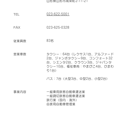
山形県山形市南栄町2-11-21
023-622-5001
TEL
023-625-0328
FAX
83名
従業員数
タクシー：64台（
レクサス1台、アルファード
営業車数
2台、ジャンボタクシー9台、コンフォート32
台、シエンタ2台、クラウン3台、ジャパンタ
クシー10台、福祉車両：やまびこ4台、ひまわ
り1台）
バス：7台（大型3台、中型2台、小型2台）
一般乗用旅客自動車運送業
事業内容
一般貸切旅客自動車運送業
旅行業（国内・海外）
自家用自動車管理業