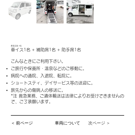
乗車定員 4名
車イス1名 + 補助席1名 + 助手席1名
こんなときにご利用下さい。
ご旅行や保養所・温泉などのご移動に。
病院への通院、入退院、転院に。
ショートスティ、デイサービス等の送迎に。
旅先からの傷病人の移送に。
*注 救急業務、ご遺体輸送は法律によりお受けできませんの
で、ご了承願います。
＜ 前ページ
車両について
次ページ ＞